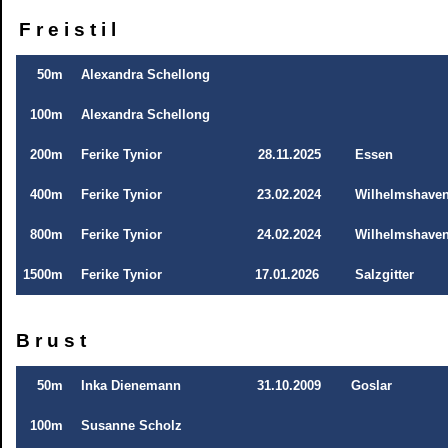
F r e i s t i l
50m
Alexandra Schellong
100m
Alexandra Schellong
200m
Ferike Tynior
28.11.2025
Essen
400m
Ferike Tynior
23
.02.2024
Wilhelmshave
800m
Ferike Tynior
24.02.2024
Wilhelmshave
1500m
Ferike Tynior
17.01.2026
Salzgitter
B r u s t
50m
Inka Dienemann
31.10.2009
Goslar
100m
Susanne Scholz