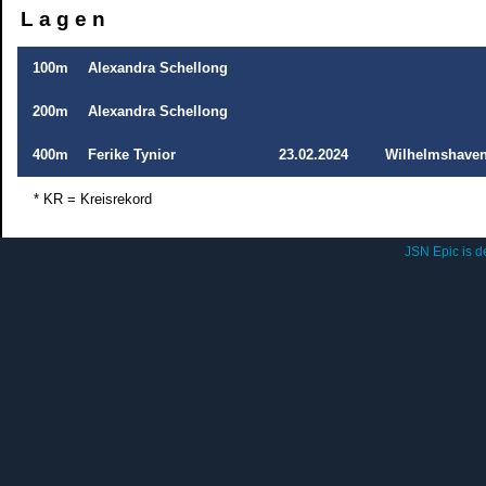
L a g e n
100m
Alexandra Schellong
200m
Alexandra Schellong
400m
Ferike Tynior
23.02.2024
Wilhelmshave
* KR = Kreisrekord
JSN Epic is 