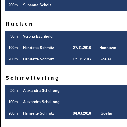
200m
Susanne Scholz
R ü c k e n
50m
Verena Eschhold
100m
Henriette Schmitz
27.11.2016
Hannover
200m
Henriette Schmitz
05.03.2017
Goslar
S c h m e t t e r l i n g
50m
Alexandra Schellong
100m
Alexandra Schellong
200m
Henriette Schmitz
04.03.2018
Goslar